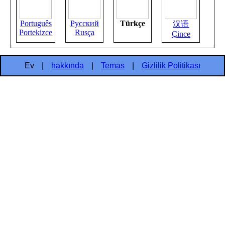
Português
Русский
Türkçe
汉语
Portekizce
Rusça
Çince
Ev
|
hakkında
|
Temas
|
Gizlilik Politikası