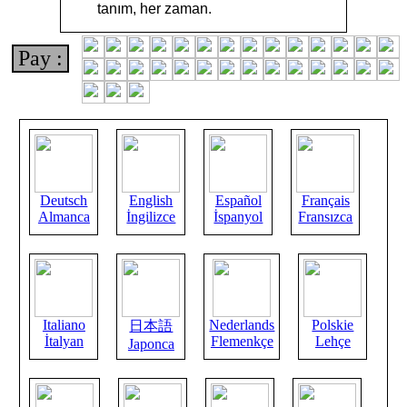
tanım, her zaman.
Pay :
Deutsch
English
Español
Français
Almanca
İngilizce
İspanyol
Fransızca
Italiano
Nederlands
Polskie
日本語
İtalyan
Flemenkçe
Lehçe
Japonca